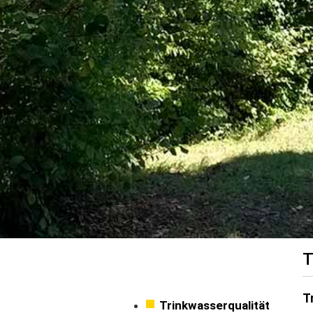
T
T
Trinkwasserqualität