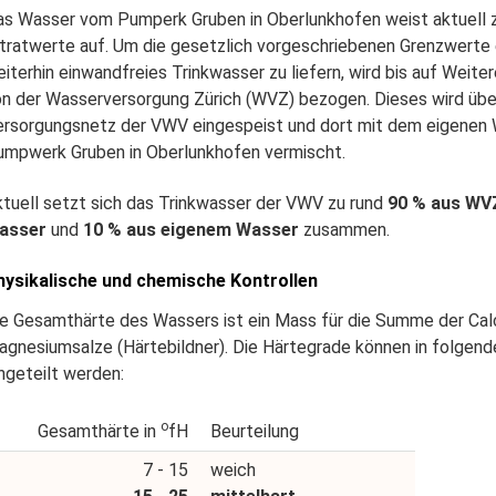
as Wasser vom Pumperk Gruben in Oberlunkhofen weist aktuell 
tratwerte auf. Um die gesetzlich vorgeschriebenen Grenzwerte 
iterhin einwandfreies Trinkwasser zu liefern, wird bis auf Weite
n der Wasserversorgung Zürich (WVZ) bezogen. Dieses wird über
ersorgungsnetz der VWV eingespeist und dort mit dem eigenen
umpwerk Gruben in Oberlunkhofen vermischt.
tuell setzt sich das Trinkwasser der VWV zu rund
90 % aus WV
asser
und
10 % aus eigenem Wasser
zusammen.
hysikalische und chemische Kontrollen
e Gesamthärte des Wassers ist ein Mass für die Summe der Cal
gnesiumsalze (Härtebildner). Die Härtegrade können in folgen
ngeteilt werden:
o
Gesamthärte in
fH
Beurteilung
7 - 15
weich