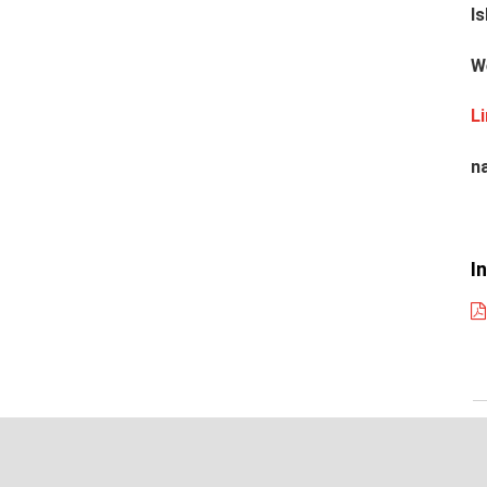
Is
W
L
n
I