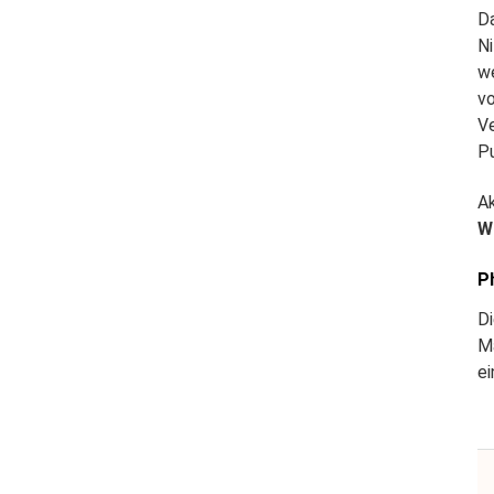
D
Ni
we
vo
V
P
Ak
W
P
Di
Ma
ei