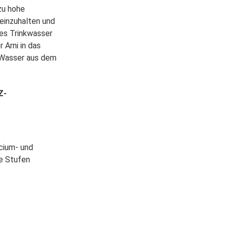
zu hohe
einzuhalten und
res Trinkwasser
 Arni in das
 Wasser aus dem
Z-
cium- und
de Stufen