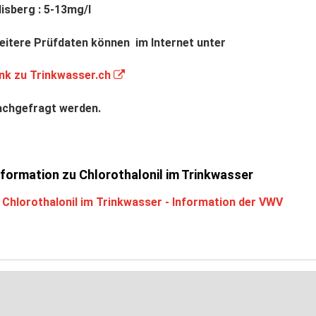
lisberg : 5-
13mg/l
eitere Prüfdaten können
im Internet unter
ink zu Trinkwasser.ch
achgefragt werden.
nformation zu Chlorothalonil im Trinkwasser
Chlorothalonil im Trinkwasser - Information der VWV
nach oben
Seite drucken
Seite als PDF