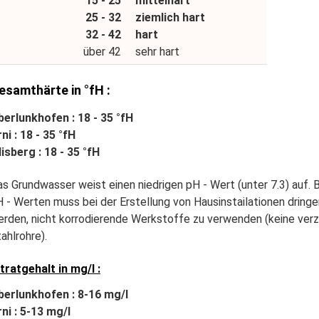
15 - 25
mittelhart
25 - 32
ziemlich hart
32 - 42
hart
über 42
sehr hart
esamthärte in °fH :
erlunkhofen : 18 - 35 °fH
ni : 18 - 35 °fH
lisberg : 18 - 35 °fH
s Grundwasser weist einen niedrigen pH - Wert (unter 7.3) auf. B
 - Werten muss bei der Erstellung von Hausinstailationen drin
rden, nicht korrodierende Werkstoffe zu verwenden (keine verz
ahlrohre).
tratgehalt in mg/l :
berlunkhofen : 8-16 mg/l
ni : 5-13 mg/l