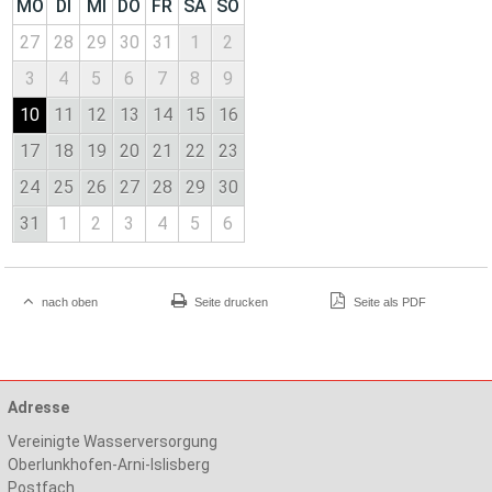
MO
DI
MI
DO
FR
SA
SO
27
28
29
30
31
1
2
3
4
5
6
7
8
9
10
11
12
13
14
15
16
17
18
19
20
21
22
23
24
25
26
27
28
29
30
31
1
2
3
4
5
6
nach oben
Seite drucken
Seite als PDF
Adresse
Vereinigte Wasserversorgung
Oberlunkhofen-Arni-Islisberg
Postfach